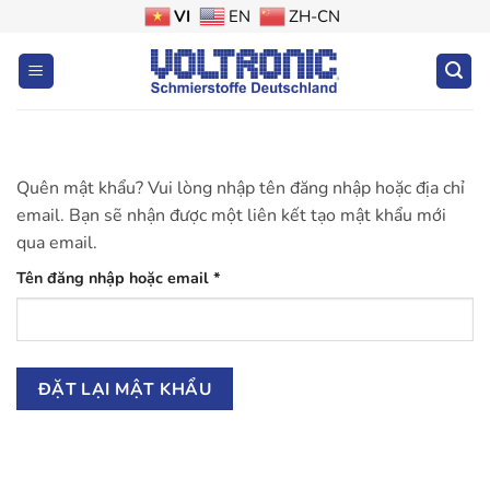
Bỏ
VI
EN
ZH-CN
qua
nội
dung
Quên mật khẩu? Vui lòng nhập tên đăng nhập hoặc địa chỉ
email. Bạn sẽ nhận được một liên kết tạo mật khẩu mới
qua email.
Bắt
Tên đăng nhập hoặc email
*
buộc
ĐẶT LẠI MẬT KHẨU