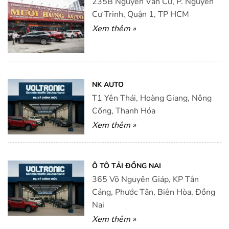
235B Nguyễn Văn Cừ, P. Nguyễn
Cư Trinh, Quận 1, TP HCM
Xem thêm »
NK AUTO
T1 Yên Thái, Hoàng Giang, Nông
Cống, Thanh Hóa
Xem thêm »
Ô TÔ TẢI ĐỒNG NAI
365 Võ Nguyên Giáp, KP Tân
Cảng, Phước Tân, Biên Hòa, Đồng
Nai
Xem thêm »