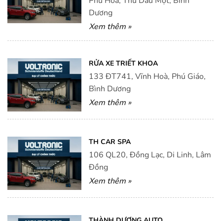
Phú Hòa, Thủ Dầu Một, Bình
Dương
Xem thêm »
RỬA XE TRIẾT KHOA
133 ĐT741, Vĩnh Hoà, Phú Giáo,
Bình Dương
Xem thêm »
TH CAR SPA
106 QL20, Đồng Lạc, Di Linh, Lâm
Đồng
Xem thêm »
THÀNH DƯƠNG AUTO