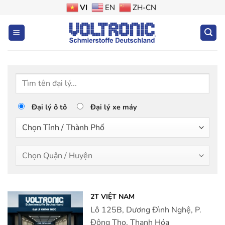
Bỏ
VI
EN
ZH-CN
qua
nội
dung
Đại lý ô tô
Đại lý xe máy
2T VIỆT NAM
Lô 125B, Dương Đình Nghệ, P.
Đông Thọ, Thanh Hóa