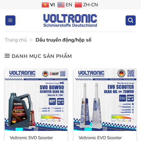
Bỏ
VI
EN
ZH-CN
qua
nội
dung
Trang chủ
>
Dầu truyền động/hộp số
DANH MỤC SẢN PHẨM
Voltronic SVO Scooter
Voltronic EVO Scooter