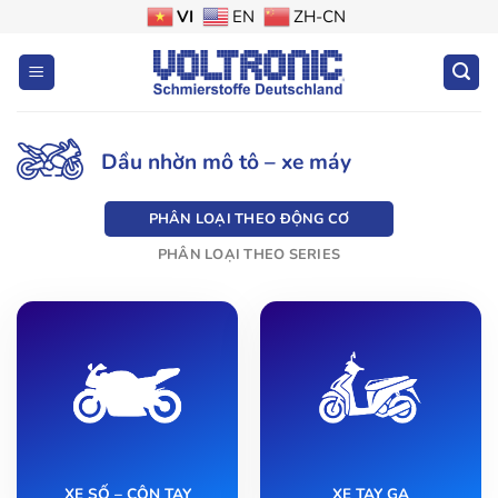
Bỏ
VI
EN
ZH-CN
qua
nội
dung
Dầu nhờn mô tô – xe máy
PHÂN LOẠI THEO ĐỘNG CƠ
PHÂN LOẠI THEO SERIES
XE SỐ – CÔN TAY
XE TAY GA