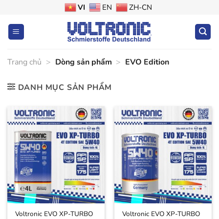
Bỏ
VI
EN
ZH-CN
qua
nội
dung
Trang chủ
>
Dòng sản phẩm
>
EVO Edition
DANH MỤC SẢN PHẨM
Voltronic EVO XP-TURBO
Voltronic EVO XP-TURBO