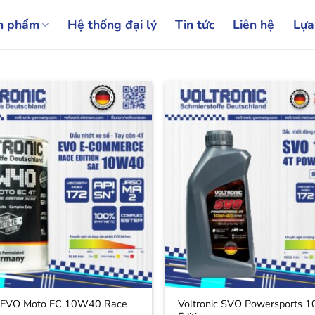
n phẩm
Hệ thống đại lý
Tin tức
Liên hệ
Lựa
c EVO Moto EC 10W40 Race
Voltronic SVO Powersports 