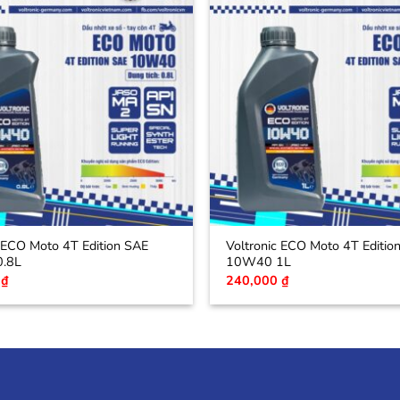
c ECO Moto 4T Edition SAE
Voltronic ECO Moto 4T Editio
.8L
10W40 1L
0
₫
240,000
₫