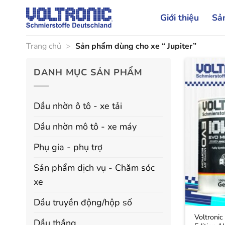
Bỏ
Giới thiệu
Sả
qua
nội
dung
Trang chủ
>
Sản phẩm dùng cho xe “ Jupiter”
DANH MỤC SẢN PHẨM
Dầu nhờn ô tô - xe tải
Dầu nhờn mô tô - xe máy
Phụ gia - phụ trợ
Sản phẩm dịch vụ - Chăm sóc
xe
Dầu truyền động/hộp số
Voltroni
Dầu thắng