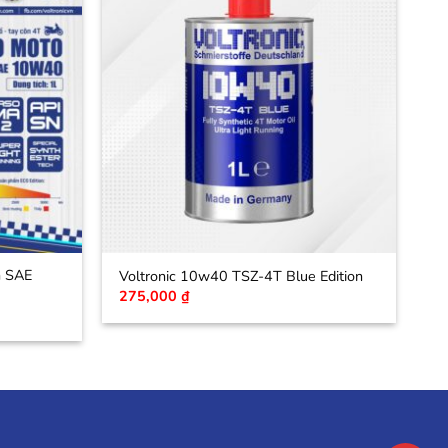
n SAE
Voltronic 10w40 TSZ-4T Blue Edition
275,000
₫