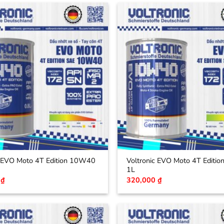
c EVO Moto 4T Edition 10W40
Voltronic EVO Moto 4T Editi
1L
0
₫
320,000
₫