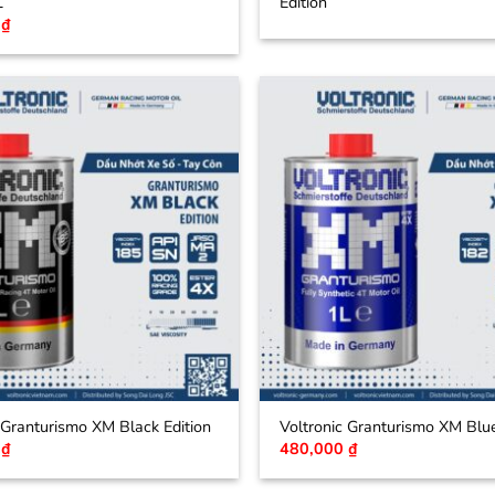
L
Edition
0
₫
 Granturismo XM Black Edition
Voltronic Granturismo XM Blue
0
₫
480,000
₫