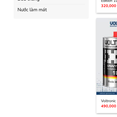
Edition 1
320,00
Nước làm mát
Voltronic
490,00