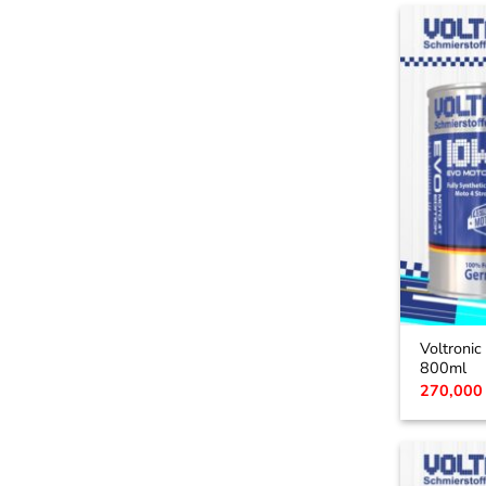
Voltroni
800ml
270,00