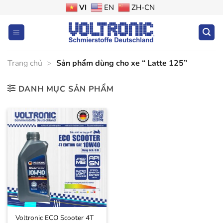
Bỏ
VI
EN
ZH-CN
qua
nội
dung
Trang chủ
>
Sản phẩm dùng cho xe “ Latte 125”
DANH MỤC SẢN PHẨM
Voltronic ECO Scooter 4T