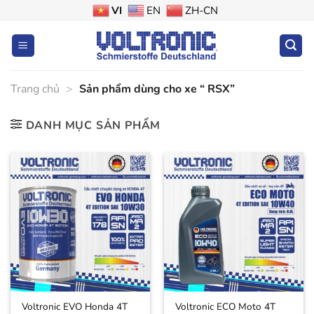
Bỏ
VI
EN
ZH-CN
qua
nội
dung
Trang chủ
>
Sản phẩm dùng cho xe “ RSX”
DANH MỤC SẢN PHẨM
Voltronic EVO Honda 4T
Voltronic ECO Moto 4T