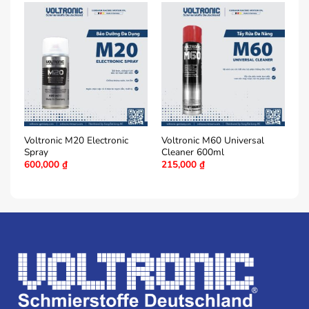
Voltronic M20 Electronic
Voltronic M60 Universal
Vo
Spray
Cleaner 600ml
Pl
600,000
₫
215,000
₫