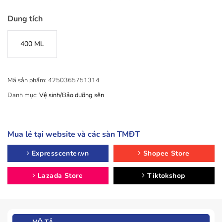
Dung tích
400 ML
Mã sản phẩm:
4250365751314
Danh mục:
Vệ sinh/Bảo dưỡng sên
Mua lẻ tại website và các sàn TMĐT
Expresscenter.vn
Shopee Store
Lazada Store
Tiktokshop
MÔ TẢ