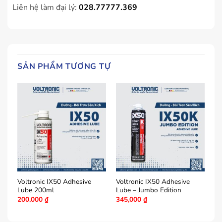
Liên hệ làm đại lý:
028.77777.369
SẢN PHẨM TƯƠNG TỰ
Voltronic IX50 Adhesive
Voltronic IX50 Adhesive
Vo
Lube 200ml
Lube – Jumbo Edition
Cl
200,000
₫
345,000
₫
2