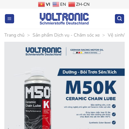
Bỏ
VI
EN
ZH-CN
qua
nội
dung
Trang chủ
>
Sản phẩm Dịch vụ - Chăm sóc xe
>
Vệ sinh/B