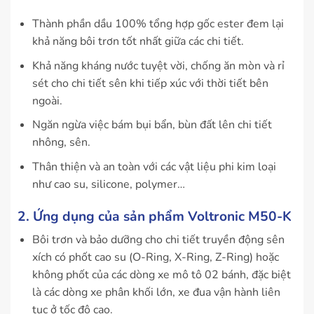
Thành phần dầu 100% tổng hợp gốc ester đem lại
khả năng bôi trơn tốt nhất giữa các chi tiết.
Khả năng kháng nước tuyệt vời, chống ăn mòn và rỉ
sét cho chi tiết sên khi tiếp xúc với thời tiết bên
ngoài.
Ngăn ngừa việc bám bụi bẩn, bùn đất lên chi tiết
nhông, sên.
Thân thiện và an toàn với các vật liệu phi kim loại
như cao su, silicone, polymer…
2. Ứng dụng của sản phẩm Voltronic M50-K
Bôi trơn và bảo dưỡng cho chi tiết truyền động sên
xích có phốt cao su (O-Ring, X-Ring, Z-Ring) hoặc
không phốt của các dòng xe mô tô 02 bánh, đặc biệt
là các dòng xe phân khối lớn, xe đua vận hành liên
tục ở tốc độ cao.