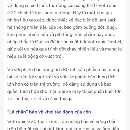
vệ động cơ xe trước tác động của xăng E10? Voltronic
G20 chính là lựa chọn lý tưởng! Đây là một phụ gia
nhiên liệu cao cấp, được thiết kế đặc biệt để làm sạch
hệ thống nhiên liệu của xe, bao gồm buồng đốt, bugi,
kim phun nhiên liệu và pít-tông. Sản phẩm này được
nhập khẩu từ Đức và được sản xuất bởi Voltronic GmbH,
giúp tối ưu hóa quá trình đốt cháy nhiên liệu và mang lại
hiệu suất động cơ vượt trội.
Và với phiên bản dung tích 80 ml, sản phẩm này mang
lại sự tiện lợi vượt trội so với các phiên bản dung tích
lớn hơn có trên thị trường, dễ dàng sử dụng và bảo
quản, thích hợp cho mọi loại xe máy từ xe phân khối lớn,
xe côn tay, xe số và cả xe tay ga.
“Lá chắn” bảo vệ khỏi tác động của cồn
Voltronic G20 tạo ra một lớp màng bảo vệ vững chắc
trên bề mặt các chi tiết kim loại, ron cao su và ống dẫn