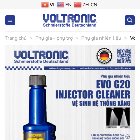
Bỏ
VI
EN
ZH-CN
qua
nội
dung
Trang chủ
>
Phụ gia - phụ trợ
>
Phụ gia nhiên liệu
>
Volt