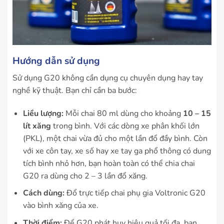
Hướng dẫn sử dụng
Sử dụng G20 không cần dụng cụ chuyên dụng hay tay
nghề kỹ thuật. Bạn chỉ cần ba bước:
Liều lượng:
Mỗi chai 80 ml dùng cho khoảng
10 – 15
lít xăng
trong bình. Với các dòng xe phân khối lớn
(PKL), một chai vừa đủ cho một lần đổ đầy bình. Còn
với xe côn tay, xe số hay xe tay ga phổ thông có dung
tích bình nhỏ hơn, bạn hoàn toàn có thể chia chai
G20 ra dùng cho 2 – 3 lần đổ xăng.
Cách dùng:
Đổ trực tiếp chai phụ gia Voltronic G20
vào bình xăng của xe.
Thời điểm:
Để G20 phát huy hiệu quả tối đa, bạn