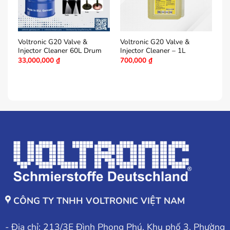
Voltronic G20 Valve &
Voltronic G20 Valve &
Vo
Injector Cleaner 60L Drum
Injector Cleaner – 1L
In
xă
33,000,000
₫
700,000
₫
3
CÔNG TY TNHH VOLTRONIC VIỆT NAM
- Địa chỉ: 213/3E Đình Phong Phú, Khu phố 3, Phường