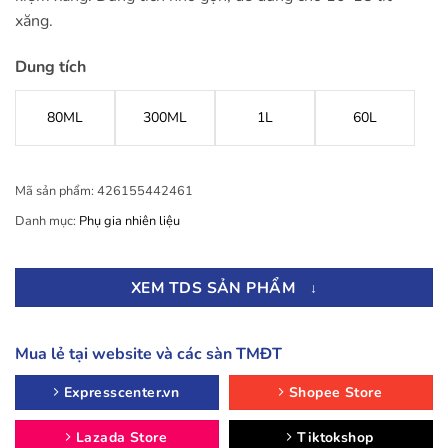
xăng.
Dung tích
80ML
300ML
1L
60L
Mã sản phẩm:
426155442461
Danh mục:
Phụ gia nhiên liệu
XEM TDS SẢN PHẨM
↓
Mua lẻ tại website và các sàn TMĐT
Expresscenter.vn
Shopee Store
Lazada Store
Tiktokshop