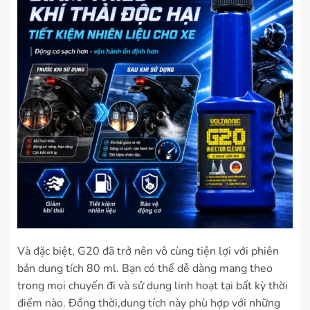
Và đặc biệt, G20 đã trở nên vô cùng tiện lợi với phiên
bản dung tích 80 ml. Bạn có thể dễ dàng mang theo
trong mọi chuyến đi và sử dụng linh hoạt tại bất kỳ thời
điểm nào. Đồng thời,dung tích này phù hợp với những