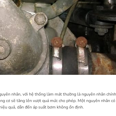
guyên nhân, với hệ thống làm mát thường là nguyên nhân chính
ng cơ sẽ tăng lên vượt quá mức cho phép. Một nguyên nhân có 
iệu quả, dẫn đến áp suất bơm không ổn định.