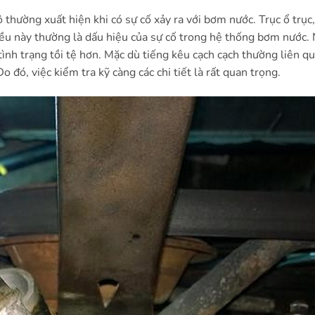
thường xuất hiện khi có sự cố xảy ra với bơm nước. Trục ổ trục,
Điều này thường là dấu hiệu của sự cố trong hệ thống bơm nước.
tình trạng tồi tệ hơn. Mặc dù tiếng kêu cạch cạch thường liên q
ó, việc kiểm tra kỹ càng các chi tiết là rất quan trọng.