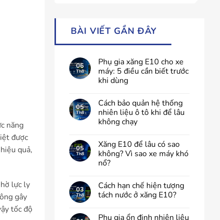
BÀI VIẾT GẦN ĐÂY
Phụ gia xăng E10 cho xe
06
máy: 5 điều cần biết trước
Th8
khi dùng
Cách bảo quản hệ thống
05
nhiên liệu ô tô khi để lâu
Th8
không chạy
ức năng
iệt được
Xăng E10 để lâu có sao
05
hiệu quả,
không? Vì sao xe máy khó
Th8
nổ?
hờ lực ly
Cách hạn chế hiện tượng
03
tách nước ở xăng E10?
hông gây
Th8
vậy tốc độ
Phụ gia ổn định nhiên liệu