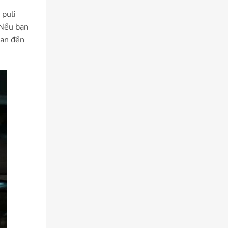
 puli
 Nếu bạn
uan đến