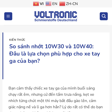
Bỏ
VI
EN
ZH-CN
qua
nội
dung
KIẾN THỨC
So sánh nhớt 10W30 và 10W40:
Đâu là lựa chọn phù hợp cho xe tay
ga của bạn?
Bạn cảm thấy chiếc xe tay ga của mình buổi sáng
chạy rất êm, nhưng cứ đến tầm trưa nắng, kẹt xe
nhích từng chút một thì máy bắt đầu gào lên, cảm
giác nặng nề và lì ga hơn hẳn? Lý do rất có thể do bạn