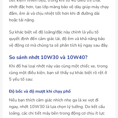
tiết kiệm nhiên liệu; trong khi số 40 biểu thị chất
nhớt đặc hơn, tạo lớp màng bảo vệ dày giúp máy chạy
đầm, êm ái và chịu nhiệt tốt hơn khi đi đường dài
hoặc tải nặng.
Sự khác biệt về độ loãng/đặc này chính là yếu tố
quyết định đến cảm giác lái, độ êm và khả năng bảo
vệ động cơ mà chúng ta sẽ phân tích kỹ ngay sau đây.
So sánh nhớt 10W30 và 10W40?
Khi đổ hai loại nhớt này vào cùng một chiếc xe, trong
cùng một điều kiện, bạn sẽ thấy sự khác biệt rõ rệt ở
5 yếu tố sau:
Độ bốc và độ mượt khi chạy phố
Nếu bạn thích cảm giác nhích nhẹ ga là xe vọt đi
ngay, nhớt 10W30 là lựa chọn lý tưởng. Do kết cấu
loãng, các chi tiết máy bên trong động cơ chịu ít lực