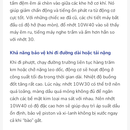
tấm đệm êm ái chèn vào giữa các khe hở cơ khí. Nó
giúp giảm chấn động và tiếng ồn phát ra từ động cơ
cực tốt. Với những chiếc xe đã cũ, các chi tiết máy bắt
đầu có độ hở (hao mòn), đổ nhớt 10W40 vào sẽ thấy
máy êm ru, tiếng máy nghe trầm và ấm hơn hẳn so
với nhớt 30.
Khả năng bảo vệ khi đi đường dài hoặc tải nặng
Khi đi phượt, chạy đường trường liên tục hàng trăm
km hoặc chở nặng leo dốc, động cơ sẽ hoạt động ở
công suất tối đa trong thời gian dài. Nhiệt độ buồng
đốt tăng rất cao. Lúc này, nhớt 10W30 có thể trở nên
quá loãng, màng dầu quá mỏng không đủ để ngăn
cách các bề mặt kim loại ma sát với nhau. Nên nhớt
10W40 có độ đặc cao hơn sẽ giúp duy trì áp suất dầu
ổn định, bảo vệ piston và xi-lanh không bị xước ngay
cả khi “bào” gắt.