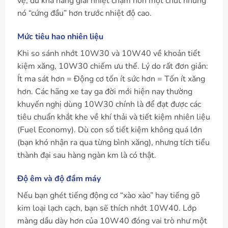
vệ, dù khả năng giải nhiệt chậm hơn một chút nhưng
nó “cứng đầu” hơn trước nhiệt độ cao.
Mức tiêu hao nhiên liệu
Khi so sánh nhớt 10W30 và 10W40 về khoản tiết
kiệm xăng, 10W30 chiếm ưu thế. Lý do rất đơn giản:
Ít ma sát hơn = Động cơ tốn ít sức hơn = Tốn ít xăng
hơn. Các hãng xe tay ga đời mới hiện nay thường
khuyến nghị dùng 10W30 chính là để đạt được các
tiêu chuẩn khắt khe về khí thải và tiết kiệm nhiên liệu
(Fuel Economy). Dù con số tiết kiệm không quá lớn
(bạn khó nhận ra qua từng bình xăng), nhưng tích tiểu
thành đại sau hàng ngàn km là có thật.
Độ êm và độ đầm máy
Nếu bạn ghét tiếng động cơ “xào xào” hay tiếng gõ
kim loại lạch cạch, bạn sẽ thích nhớt 10W40. Lớp
màng dầu dày hơn của 10W40 đóng vai trò như một