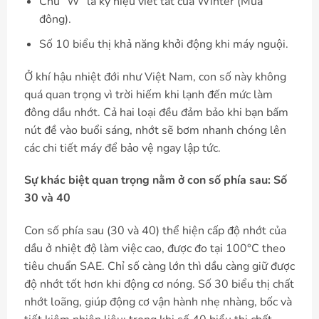
Chữ “W” là ký hiệu viết tắt của Winter (Mùa
đông).
Số 10 biểu thị khả năng khởi động khi máy nguội.
Ở khí hậu nhiệt đới như Việt Nam, con số này không
quá quan trọng vì trời hiếm khi lạnh đến mức làm
đông dầu nhớt. Cả hai loại đều đảm bảo khi bạn bấm
nút đề vào buổi sáng, nhớt sẽ bơm nhanh chóng lên
các chi tiết máy để bảo vệ ngay lập tức.
Sự khác biệt quan trọng nằm ở con số phía sau: Số
30 và 40
Con số phía sau (30 và 40) thể hiện cấp độ nhớt của
dầu ở nhiệt độ làm việc cao, được đo tại 100°C theo
tiêu chuẩn SAE. Chỉ số càng lớn thì dầu càng giữ được
độ nhớt tốt hơn khi động cơ nóng. Số 30 biểu thị chất
nhớt loãng, giúp động cơ vận hành nhẹ nhàng, bốc và