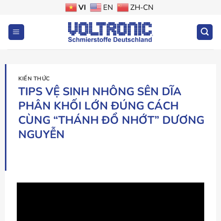
Bỏ
VI
EN
ZH-CN
qua
nội
dung
KIẾN THỨC
TIPS VỆ SINH NHÔNG SÊN DĨA
PHÂN KHỐI LỚN ĐÚNG CÁCH
CÙNG “THÁNH ĐỔ NHỚT” DƯƠNG
NGUYỄN