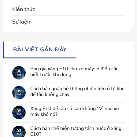
Kiến thức
Sự kiện
BÀI VIẾT GẦN ĐÂY
Phụ gia xăng E10 cho xe máy: 5 điều cần
06
biết trước khi dùng
Th8
Cách bảo quản hệ thống nhiên liệu ô tô khi
05
để lâu không chạy
Th8
Xăng E10 để lâu có sao không? Vì sao xe
05
máy khó nổ?
Th8
Cách hạn chế hiện tượng tách nước ở xăng
03
E10?
Th8